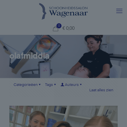
0
€
0,00
olafmiddia
Categorieëen
Tags
Auteurs
Laat alles zien