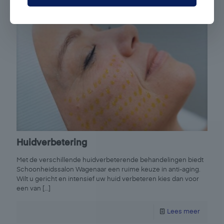
Huidverbetering
Met de verschillende huidverbeterende behandelingen biedt
Schoonheidssalon Wagenaar een ruime keuze in anti-aging.
Wilt u gericht en intensief uw huid verbeteren kies dan voor
een van
[…]
Lees meer