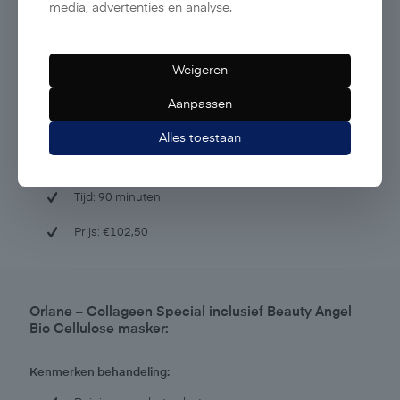
media, advertenties en analyse.
Massage
Orlane complex serum
Weigeren
Collageen licht 15 minuten
Aanpassen
Dag-, of nachtverzorging
Alles toestaan
Extra informatie:
Tijd: 90 minuten
Prijs: €102,50
Orlane – Collageen Special inclusief Beauty Angel
Bio Cellulose masker:
Kenmerken behandeling: