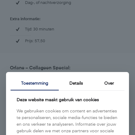
Dag-, of nachtverzorging
Extra informatie:
Tijd: 30 minuten
Prijs: 57,50
Orlane – Collageen Special:
Kenmerken behandeling:
Toestemming
Details
Over
Reinigen van het gelaat
Deze website maakt gebruik van cookies
Gezichtspeeling
We gebruiken cookies om content en advertenties
Dieptereiniging
te personaliseren, sociale media-functies te bieden
en ons verkeer te analyseren. Informatie over jouw
Epileren
gebruik delen we met onze partners voor sociale