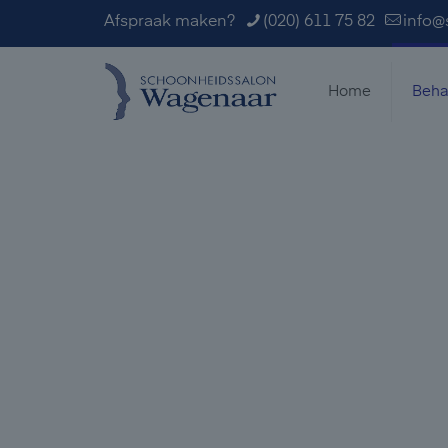
Afspraak maken?
(020) 611 75 82
info@
Home
Beha
Harsbehande