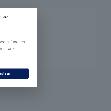
Over
media-functies
e met onze
oestaan