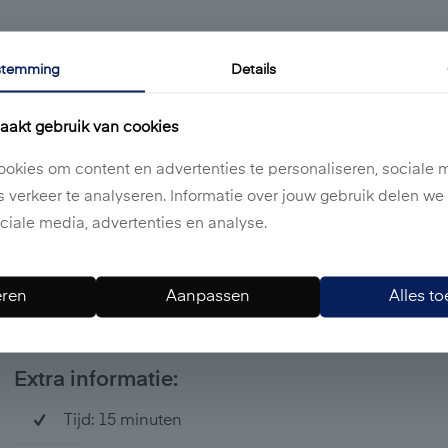
stemming
Details
Oksels:
aakt gebruik van cookies
Extra informatie:
okies om content en advertenties te personaliseren, sociale 
Tijd: 15 minuten
s verkeer te analyseren. Informatie over jouw gebruik delen w
ciale media, advertenties en analyse.
Prijs: €20
ren
Aanpassen
Alles t
Armen:
Extra informatie:
Tijd: 15 minuten