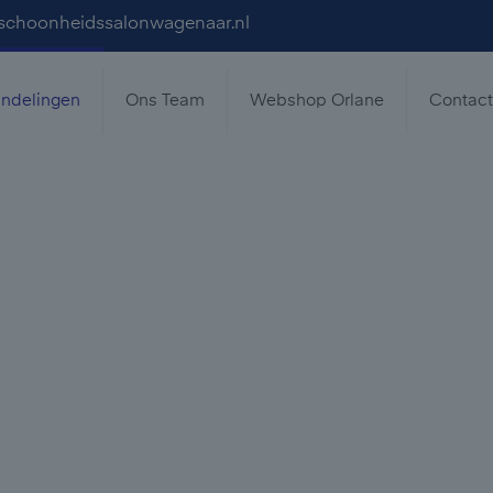
schoonheidssalonwagenaar.nl
ndelingen
Ons Team
Webshop Orlane
Contac
lingen