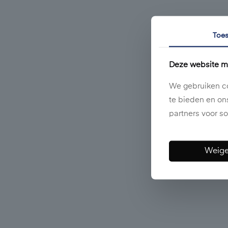
Toe
Deze website m
We gebruiken co
te bieden en on
partners voor so
Weige