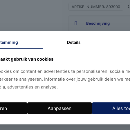
ARTIKELNUMMER:
893900
Beschrijving
In de ochtend en avond 
stemming
Details
masseren op de huid.
aakt gebruik van cookies
okies om content en advertenties te personaliseren, sociale me
Aanvullende informati
erkeer te analyseren. Informatie over jouw gebruik delen we m
ia, advertenties en analyse.
ren
Aanpassen
Alles to