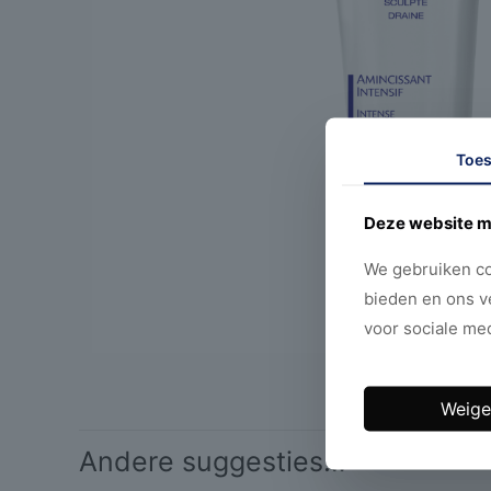
Toe
Deze website m
We gebruiken co
bieden en ons v
voor sociale med
Weige
Andere suggesties…