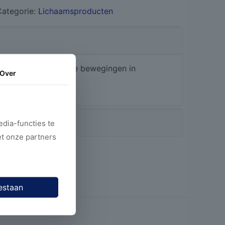
Categorie:
Lichaamsproducten
met wijde, roterende bewegingen in
Over
dia-functies te
e
et onze partners
estaan