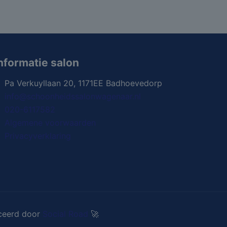
nformatie salon
Pa Verkuyllaan 20, 1171EE Badhoevedorp
info@schoonheidssalonwagenaar.nl
020-6117582
Algemene voorwaarden
Privacyverklaring
ceerd door
Social Road
🚀