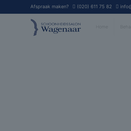
Afspraak maken?
(020) 611 75 82
info
Home
Beha
Webshop Or