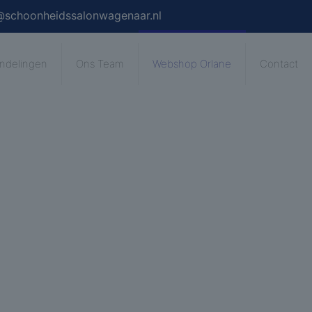
@schoonheidssalonwagenaar.nl
ndelingen
Ons Team
Webshop Orlane
Contact
lane