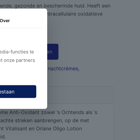
alende, gezonde en beschermde huid. Heeft een
g tegen extra- en intracellulaire oxidatieve
Over
egen aan winkelwagen
dia-functies te
et onze partners
tegorieën:
Dag-, en nachtcrèmes
,
estaan
ème Anti-Oxidant zowel ‘s Ochtends als ‘s
zachte streken aanbrengen, op de met
t Vitalisant en Orlane Oligo Lotion
id.