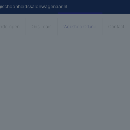
@schoonheidssalonwagenaar.nl
ndelingen
Ons Team
Webshop Orlane
Contact
lane