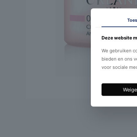
Toe
Deze website m
We gebruiken co
bieden en ons v
voor sociale med
Weige