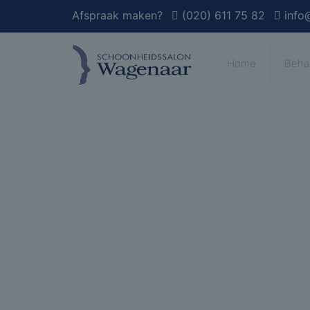
Afspraak maken?
(020) 611 75 82
info
Home
Beha
Webshop Or