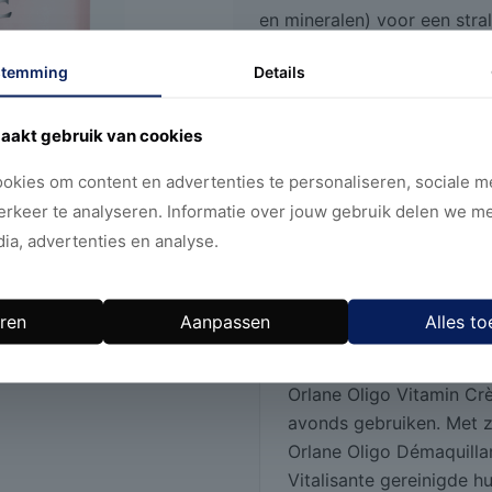
en mineralen) voor een str
krachtige antioxidant-werkin
stemming
Details
stress.
aakt gebruik van cookies
Orlane
Toevo
okies om content en advertenties te personaliseren, sociale me
Oligo
erkeer te analyseren. Informatie over jouw gebruik delen we m
Vitamin
Ca
ia, advertenties en analyse.
ARTIKELNUMMER:
57478
Crème
Gezichtsproducten
Anti-
Oxidant
ren
Aanpassen
Alles to
Beschrijving
aantal
Orlane Oligo Vitamin Cr
avonds gebruiken. Met 
Orlane Oligo Démaquillan
Vitalisante gereinigde hu