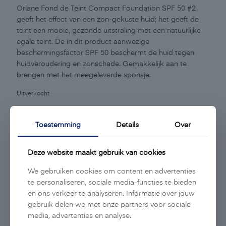
Orlane Fond de Teint Compact Foundation SPF 50 #2
geeft het effect van een zon-gekuste huid; het geeft de
teint een mooie, gezonde uitstraling met een natuurlijke
egale teint. De in dit product aanwezige
beschermingsfactor SPF 50 beschermt de huid tegen
huidveroudering en zonschade. Gemakkelijk aan te
brengen met het meegeleverde sponsje.
Uitverkocht
ARTIKELNUMMER:
891202
Categorie:
Make-up
producten
Toestemming
Details
Over
Aanvullende informatie
Deze website maakt gebruik van cookies
We gebruiken cookies om content en advertenties
Inhoud:
te personaliseren, sociale media-functies te bieden
12gr
en ons verkeer te analyseren. Informatie over jouw
gebruik delen we met onze partners voor sociale
media, advertenties en analyse.