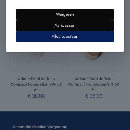
Andere suggesties…
Weigeren
Aanpassen
Alles toestaan
Orlane Fond de Teint
Orlane Fond de Teint
Compact Foundation SPF 50
Compact Foundation SPF 50
#3
#1
€
38,00
€
38,00
Schoonheidssalon Wagenaar